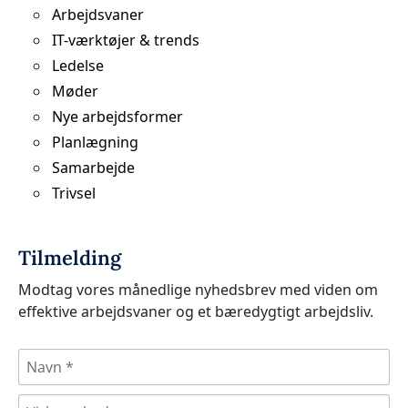
Arbejdsvaner
IT-værktøjer & trends
Ledelse
Møder
Nye arbejdsformer
Planlægning
Samarbejde
Trivsel
Tilmelding
Modtag vores månedlige nyhedsbrev med viden om
effektive arbejdsvaner og et bæredygtigt arbejdsliv.
N
a
v
V
n