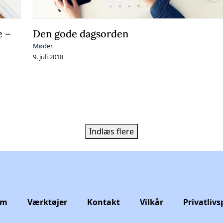
e –
Den gode dagsorden
Møder
9. juli 2018
Indlæs flere
em
Værktøjer
Kontakt
Vilkår
Privatlivs