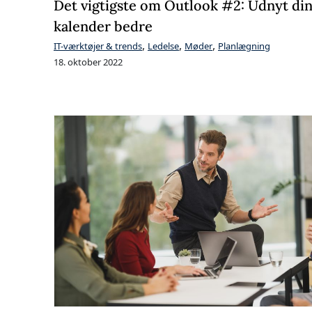
Det vigtigste om Outlook #2: Udnyt di
kalender bedre
,
,
,
IT-værktøjer & trends
Ledelse
Møder
Planlægning
18. oktober 2022