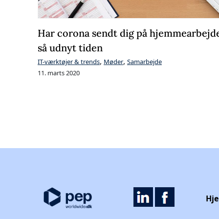
Har corona sendt dig på hjemmearbejd
så udnyt tiden
,
,
IT-værktøjer & trends
Møder
Samarbejde
11. marts 2020
Hj