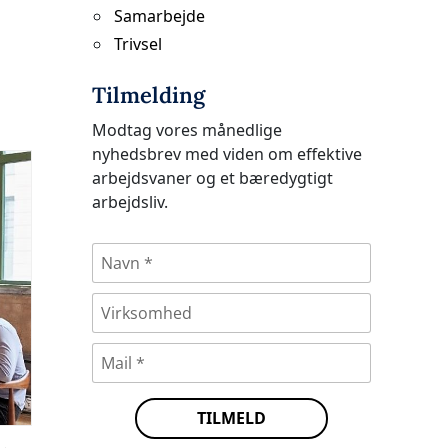
Samarbejde
Trivsel
Tilmelding
Modtag vores månedlige
nyhedsbrev med viden om effektive
arbejdsvaner og et bæredygtigt
arbejdsliv.
N
a
v
V
V
n
i
i
*
r
r
M
k
k
a
s
s
i
o
o
l
m
m
TILMELD
*
h
h