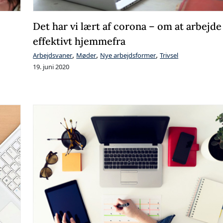
Det har vi lært af corona – om at arbejde
effektivt hjemmefra
,
,
,
Arbejdsvaner
Møder
Nye arbejdsformer
Trivsel
19. juni 2020