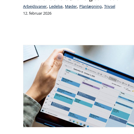
,
,
,
,
Arbejdsvaner
Ledelse
Møder
Planlægning
Trivsel
12. februar 2026